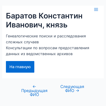
Перейти
к
Mai
Баратов Константин
содержимому
Иванович, князь
Men
Генеалогические поиски и расследования
сложных случаев
Консультации по вопросам предоставления
данных из ведомственных архивов
На главную
←
Следующая
Навигация
Предыдущая
ФИО
→
по
ФИО
записям