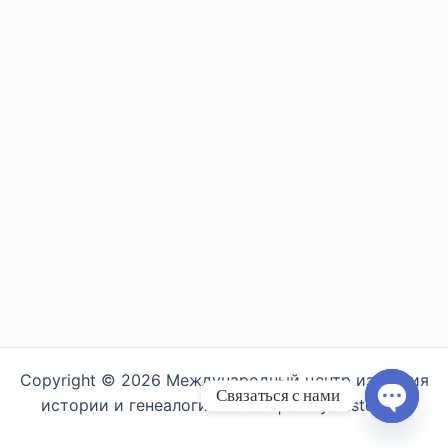
Copyright © 2026 Международный центр изучения
Связаться с нами
истории и генеалогии семьи | Semyahistory.ru
Open ch