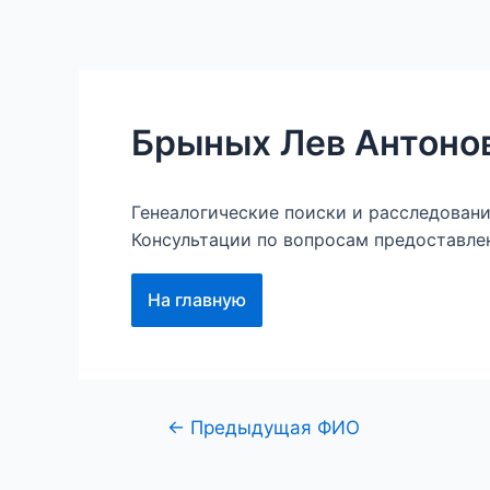
Перейти
к
Главная
Наши проект
содержимому
Брыных Лев Антоно
Генеалогические поиски и расследован
Консультации по вопросам предоставле
На главную
Навигация
←
Предыдущая ФИО
по
записям