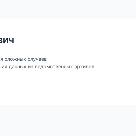
ы
Магазин — книги и фалеристика
Генеалогическ
вич
ия сложных случаев
ния данных из ведомственных архивов