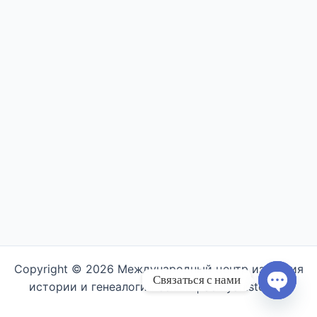
Copyright © 2026 Международный центр изучения
Связаться с нами
истории и генеалогии семьи | Semyahistory.ru
Open ch