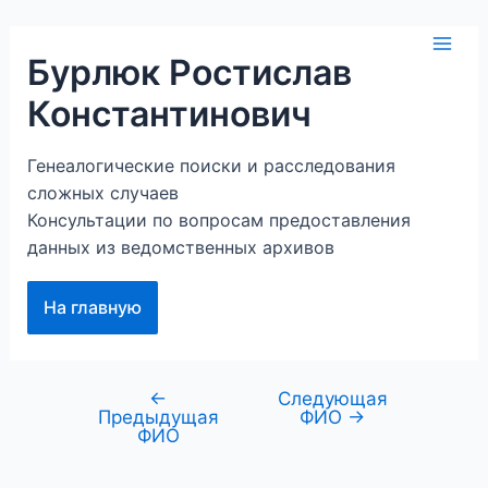
Перейти
к
Mai
Бурлюк Ростислав
содержимому
Константинович
Men
Генеалогические поиски и расследования
сложных случаев
Консультации по вопросам предоставления
данных из ведомственных архивов
На главную
←
Следующая
Навигация
Предыдущая
ФИО
→
по
ФИО
записям