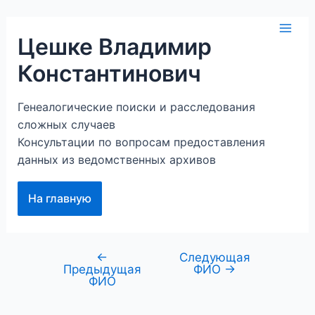
Перейти
к
Mai
Цешке Владимир
содержимому
Константинович
Men
Генеалогические поиски и расследования
сложных случаев
Консультации по вопросам предоставления
данных из ведомственных архивов
На главную
←
Следующая
Навигация
Предыдущая
ФИО
→
по
ФИО
записям