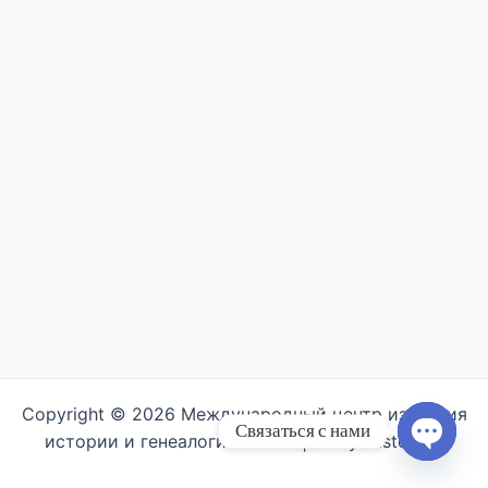
Copyright © 2026 Международный центр изучения
Связаться с нами
истории и генеалогии семьи | Semyahistory.ru
Open ch