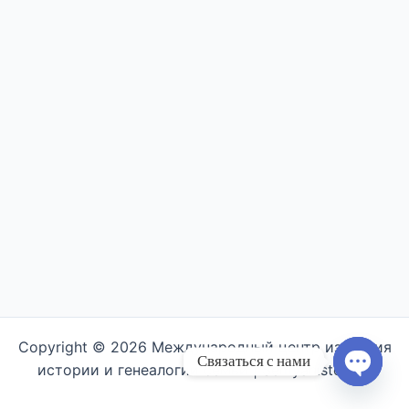
Copyright © 2026 Международный центр изучения
Связаться с нами
истории и генеалогии семьи | Semyahistory.ru
Open ch