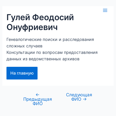
Перейти
к
Mai
Гулей Феодосий
содержимому
Онуфриевич
Men
Генеалогические поиски и расследования
сложных случаев
Консультации по вопросам предоставления
данных из ведомственных архивов
На главную
←
Следующая
Навигация
Предыдущая
ФИО
→
по
ФИО
записям