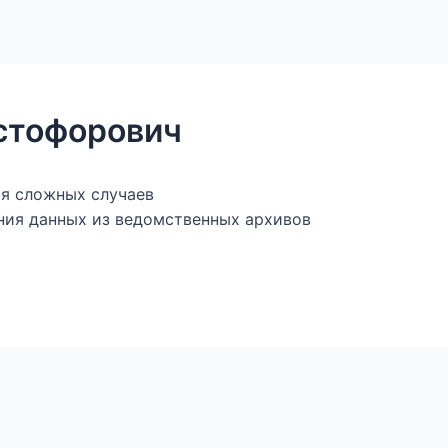
ы
Магазин — книги и фалеристика
Генеалогическ
стофорович
ия сложных случаев
ния данных из ведомственных архивов