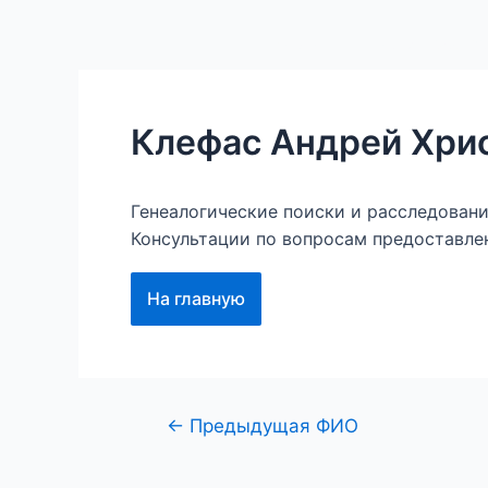
Перейти
к
Главная
Наши проект
содержимому
Клефас Андрей Хри
Генеалогические поиски и расследован
Консультации по вопросам предоставле
На главную
Навигация
←
Предыдущая ФИО
по
записям