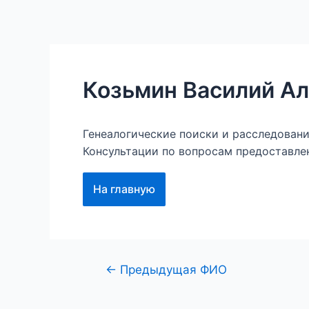
Перейти
к
Главная
Наши проект
содержимому
Козьмин Василий А
Генеалогические поиски и расследован
Консультации по вопросам предоставле
На главную
Навигация
←
Предыдущая ФИО
по
записям