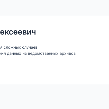
ы
Магазин — книги и фалеристика
Генеалогическ
лексеевич
ия сложных случаев
ния данных из ведомственных архивов