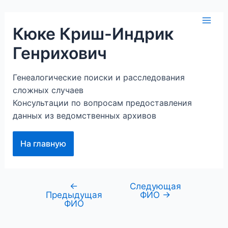
Перейти
к
Mai
Кюке Криш-Индрик
содержимому
Генрихович
Men
Генеалогические поиски и расследования
сложных случаев
Консультации по вопросам предоставления
данных из ведомственных архивов
На главную
←
Следующая
Навигация
Предыдущая
ФИО
→
по
ФИО
записям