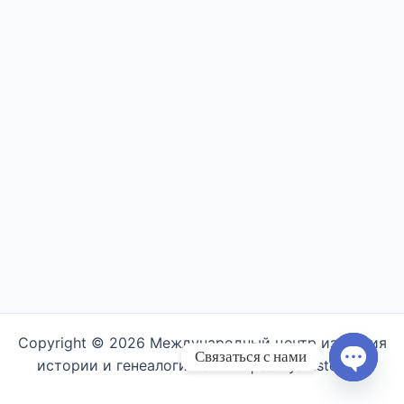
Copyright © 2026 Международный центр изучения
Связаться с нами
истории и генеалогии семьи | Semyahistory.ru
Open ch