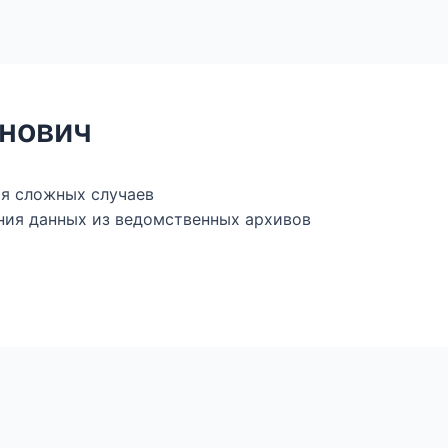
ы
Магазин — книги и фалеристика
Генеалогическ
онович
ия сложных случаев
ния данных из ведомственных архивов