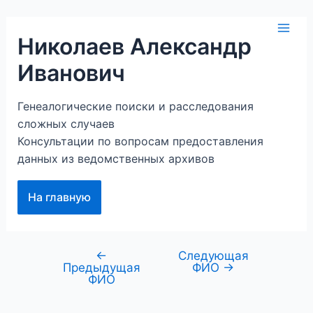
Перейти
к
Mai
Николаев Александр
содержимому
Иванович
Men
Генеалогические поиски и расследования
сложных случаев
Консультации по вопросам предоставления
данных из ведомственных архивов
На главную
←
Следующая
Навигация
Предыдущая
ФИО
→
по
ФИО
записям