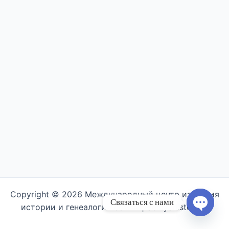
Copyright © 2026 Международный центр изучения
Связаться с нами
истории и генеалогии семьи | Semyahistory.ru
Open ch