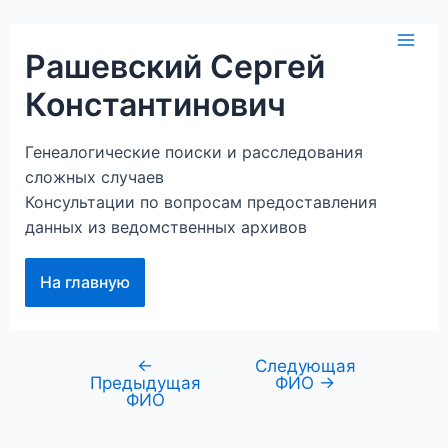
Перейти
к
Mai
Рашевский Сергей
содержимому
Константинович
Men
Генеалогические поиски и расследования
сложных случаев
Консультации по вопросам предоставления
данных из ведомственных архивов
На главную
←
Следующая
Навигация
Предыдущая
ФИО
→
по
ФИО
записям