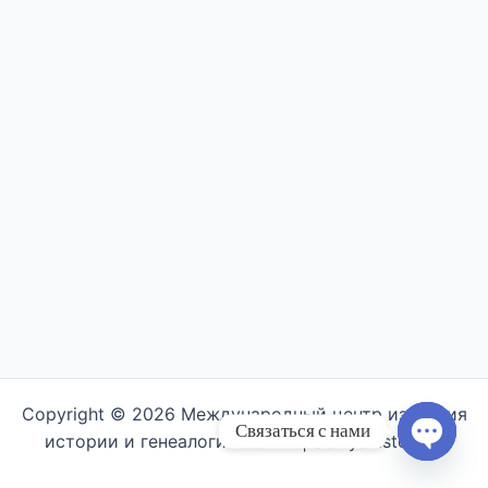
Copyright © 2026 Международный центр изучения
Связаться с нами
истории и генеалогии семьи | Semyahistory.ru
Open ch