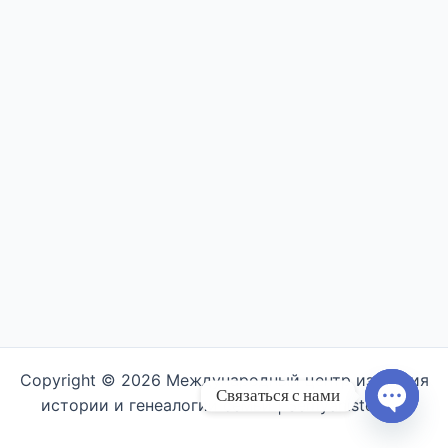
Copyright © 2026 Международный центр изучения
Связаться с нами
истории и генеалогии семьи | Semyahistory.ru
Open ch