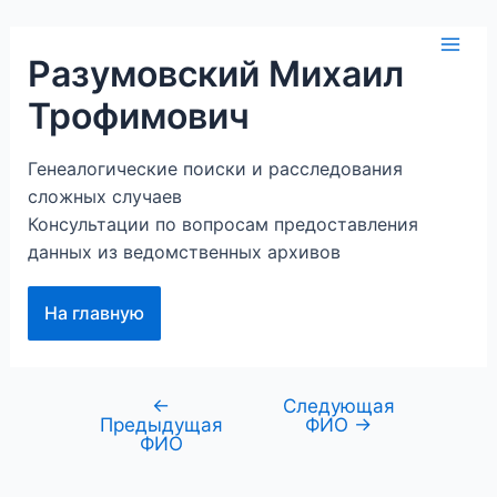
Перейти
к
Mai
Разумовский Михаил
содержимому
Трофимович
Men
Генеалогические поиски и расследования
сложных случаев
Консультации по вопросам предоставления
данных из ведомственных архивов
На главную
←
Следующая
Навигация
Предыдущая
ФИО
→
по
ФИО
записям