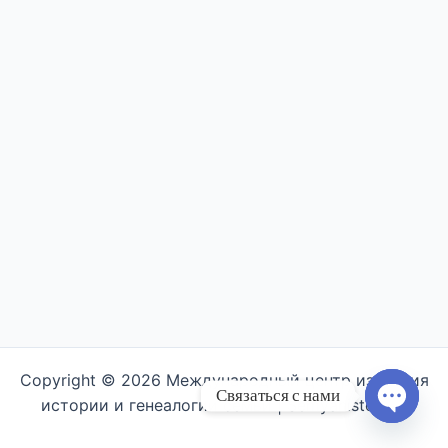
Copyright © 2026 Международный центр изучения
Связаться с нами
истории и генеалогии семьи | Semyahistory.ru
Open ch