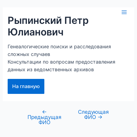
Перейти
к
Mai
Рыпинский Петр
содержимому
Юлианович
Men
Генеалогические поиски и расследования
сложных случаев
Консультации по вопросам предоставления
данных из ведомственных архивов
На главную
←
Следующая
Навигация
Предыдущая
ФИО
→
по
ФИО
записям