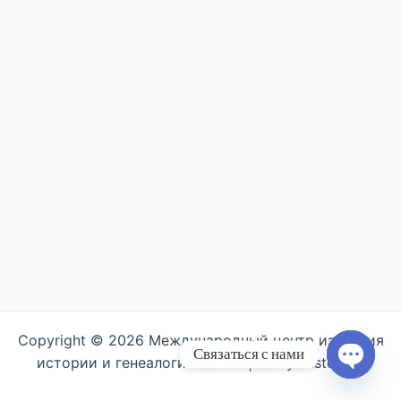
Copyright © 2026 Международный центр изучения
Связаться с нами
истории и генеалогии семьи | Semyahistory.ru
Open ch