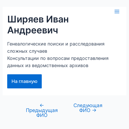
Перейти
к
Mai
Ширяев Иван
содержимому
Андреевич
Men
Генеалогические поиски и расследования
сложных случаев
Консультации по вопросам предоставления
данных из ведомственных архивов
На главную
←
Следующая
Навигация
Предыдущая
ФИО
→
по
ФИО
записям