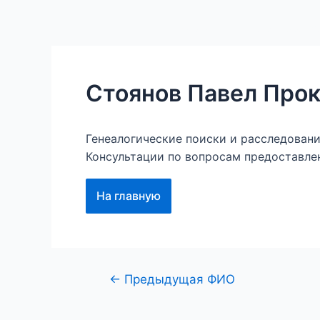
Перейти
к
Главная
Наши проект
содержимому
Стоянов Павел Про
Генеалогические поиски и расследован
Консультации по вопросам предоставле
На главную
Навигация
←
Предыдущая ФИО
по
записям