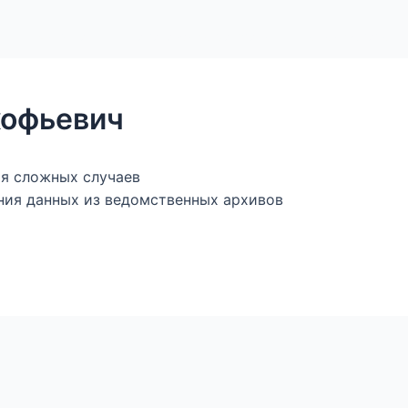
ы
Магазин — книги и фалеристика
Генеалогическ
кофьевич
ия сложных случаев
ния данных из ведомственных архивов