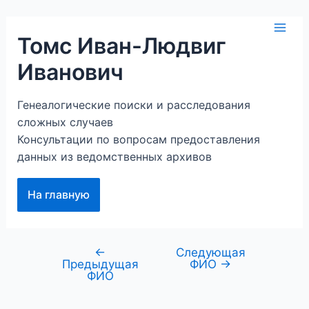
Перейти
к
Mai
Томс Иван-Людвиг
содержимому
Иванович
Men
Генеалогические поиски и расследования
сложных случаев
Консультации по вопросам предоставления
данных из ведомственных архивов
На главную
←
Следующая
Навигация
Предыдущая
ФИО
→
по
ФИО
записям