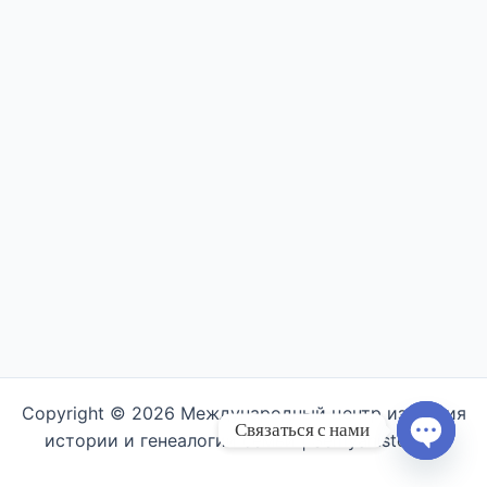
Copyright © 2026 Международный центр изучения
Связаться с нами
истории и генеалогии семьи | Semyahistory.ru
Open ch