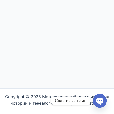
Copyright © 2026 Международный центр изучения
Связаться с нами
истории и генеалогии семьи | Semyahistory.ru
Open ch