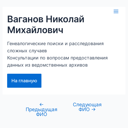
Перейти
к
Mai
Ваганов Николай
содержимому
Михайлович
Men
Генеалогические поиски и расследования
сложных случаев
Консультации по вопросам предоставления
данных из ведомственных архивов
На главную
←
Следующая
Навигация
Предыдущая
ФИО
→
по
ФИО
записям