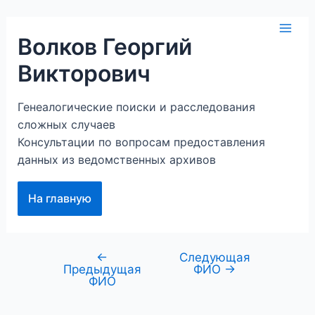
Перейти
к
Mai
Волков Георгий
содержимому
Викторович
Men
Генеалогические поиски и расследования
сложных случаев
Консультации по вопросам предоставления
данных из ведомственных архивов
На главную
←
Следующая
Навигация
Предыдущая
ФИО
→
по
ФИО
записям