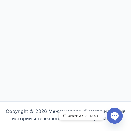
Copyright © 2026 Международный центр изучения
Связаться с нами
истории и генеалогии семьи | Semyahistory.ru
Open ch