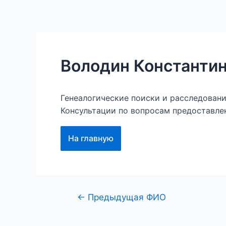
Перейти
к
Главная
Наши проект
содержимому
Володин Константи
Генеалогические поиски и расследован
Консультации по вопросам предоставле
На главную
Навигация
←
Предыдущая ФИО
по
записям