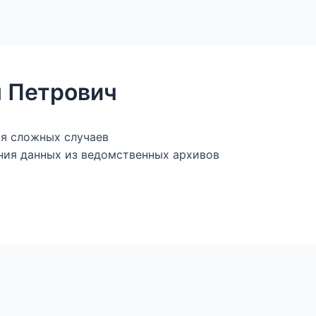
ы
Магазин — книги и фалеристика
Генеалогическ
н Петрович
ия сложных случаев
ния данных из ведомственных архивов