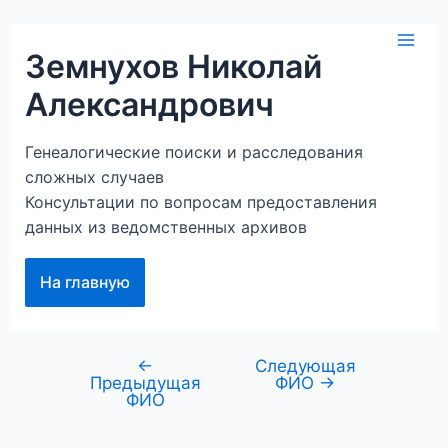
Перейти
к
Mai
Земнухов Николай
содержимому
Александрович
Men
Генеалогические поиски и расследования
сложных случаев
Консультации по вопросам предоставления
данных из ведомственных архивов
На главную
←
Следующая
Навигация
Предыдущая
ФИО
→
по
ФИО
записям