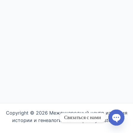
Copyright © 2026 Международный центр изучения
Связаться с нами
истории и генеалогии семьи | Semyahistory.ru
Open ch