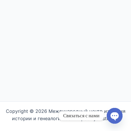
Copyright © 2026 Международный центр изучения
Связаться с нами
истории и генеалогии семьи | Semyahistory.ru
Open ch