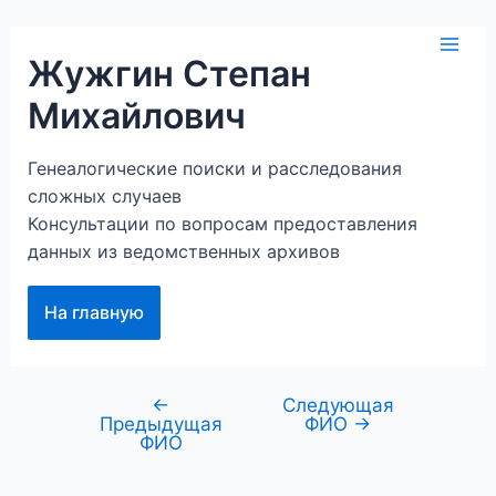
Перейти
к
Mai
Жужгин Степан
содержимому
Михайлович
Men
Генеалогические поиски и расследования
сложных случаев
Консультации по вопросам предоставления
данных из ведомственных архивов
На главную
←
Следующая
Навигация
Предыдущая
ФИО
→
по
ФИО
записям