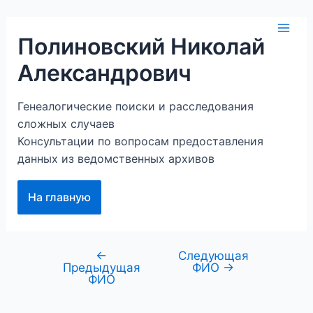
Перейти
к
Mai
Полиновский Николай
содержимому
Александрович
Men
Генеалогические поиски и расследования
сложных случаев
Консультации по вопросам предоставления
данных из ведомственных архивов
На главную
←
Следующая
Навигация
Предыдущая
ФИО
→
по
ФИО
записям