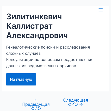
Перейти
к
Mai
Зилитинкевич
содержимому
Каллистрат
Men
Александрович
Генеалогические поиски и расследования
сложных случаев
Консультации по вопросам предоставления
данных из ведомственных архивов
На главную
←
Следующая
Навигация
Предыдущая
ФИО
→
по
ФИО