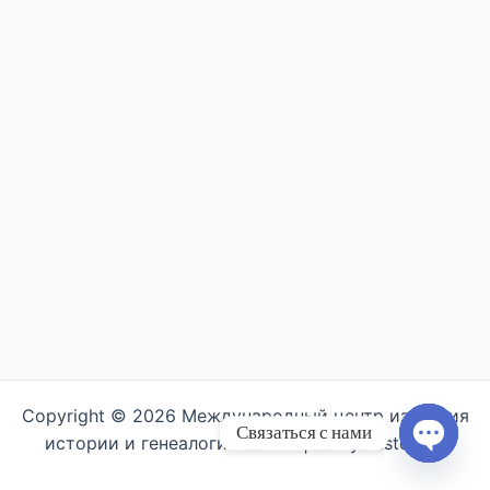
записям
Copyright © 2026 Международный центр изучения
Связаться с нами
истории и генеалогии семьи | Semyahistory.ru
Open ch